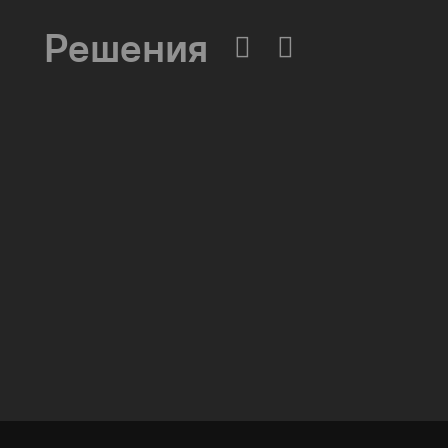
355041, РФ, Ставропольс
Решения
проспект Кулакова, дом 
Вычислительные массивы
Инфраструктурное ПО
Системы хранения данных
Инфраструктура серверных помещений
Программное обеспечение
Автоматизированные рабочие места