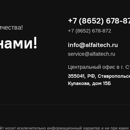
+7 (8652) 678-8
Комплексные услуги
ичества!
Видеоконференцсвязь
+7 (8652) 678-872
нами!
info@alfaitech.ru
Поставка продуктов для резервного копирования данных
service@alfaitech.ru
Аудит и консалтинг
Соответствие требованиям и стандартам
Центральный офис в г. С
Антивирусная защита
355041, РФ, Ставропольс
Контроль действий пользователей
Кулакова, дом 15Б
Управление доступом
Сетевая безопасность
йт носит исключительно информационный характер и ни при каких