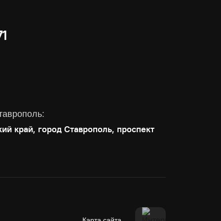
71
таврополь:
кий край, город Ставрополь, проспект
Карта сайта