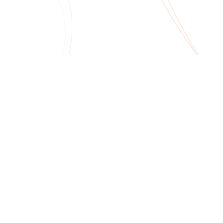
структуры и серверов прилож
деров более 1000 пользоват
е комплексная поставка серве
го оборудования с интеграцие