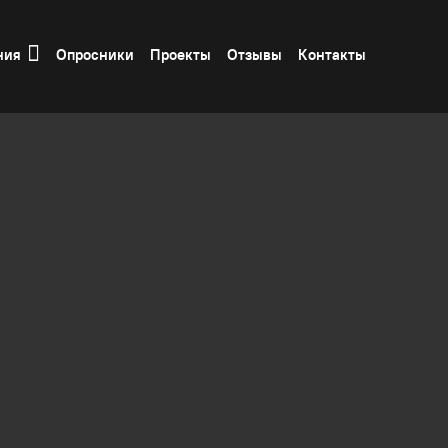
ния
Опросники
Проекты
Отзывы
Контакты
ОД
Инфраструктура серверных помещений
Стоечные
 данных, важным этапом является выбор стоечных с