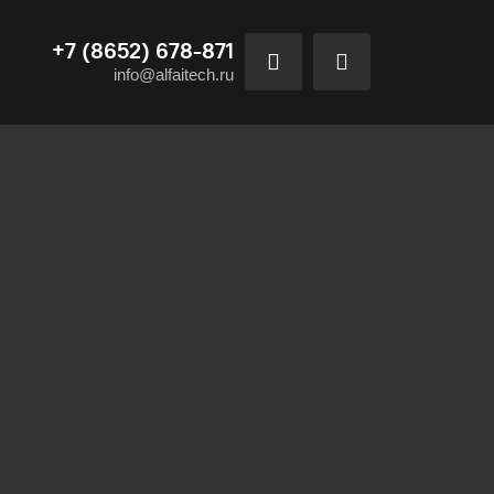
+7 (8652) 678-871
info@alfaitech.ru
 системы
истем - серверных и