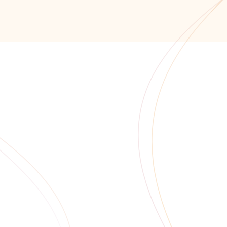
info@alfaitech.ru
355041, РФ, Ставропольс
проспект Кулакова, дом 