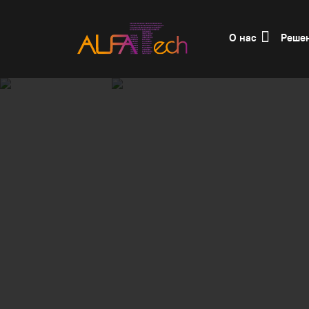
О нас
Реше
Главная
Решения
Инфраструктура Ц
При проектировании центров обработки
коммутационных шкафов или стоек.