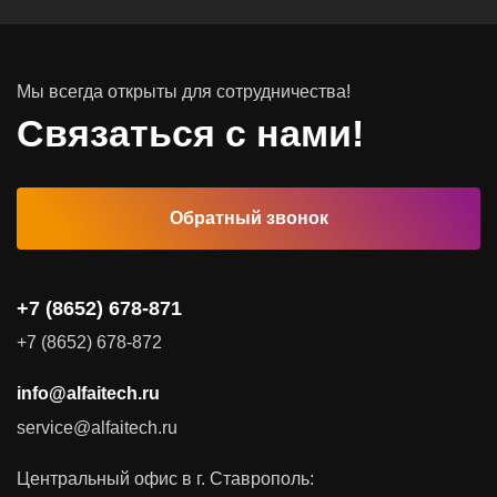
Системы хранения данных
Инфраструктура серверных помещений
Мы всегда открыты для сотрудничества!
Программное обеспечение
Связаться с нами!
Автоматизированные рабочие места
Обратный звонок
Комплексные услуги
Видеоконференцсвязь
+7 (8652) 678-871
Поставка продуктов для резервного копирования данных
+7 (8652) 678-872
Аудит и консалтинг
info@alfaitech.ru
Соответствие требованиям и стандартам
service@alfaitech.ru
Антивирусная защита
Контроль действий пользователей
Центральный офис в г. Ставрополь:
Управление доступом