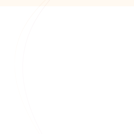
info@alfaitech.ru
355041, РФ, Ставропольский край, город
Ставрополь, проспект Кулакова, дом 15Б
Миграция ИТ инфраструктуры и
серверов приложений 1С от
зарубежных провайдеров более 1000