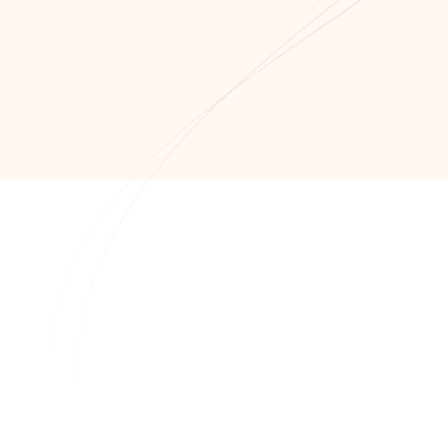
Обратный звонок
+7 (8652) 678-871
+7 (8652) 678-872
info@alfaitech.ru
355041, РФ, Ставропольский край, город
Ставрополь, проспект Кулакова, дом 15Б