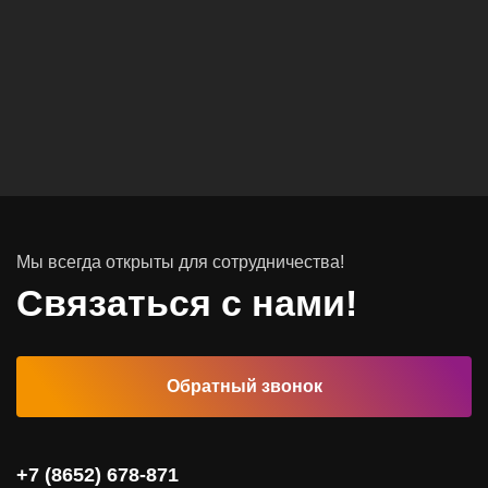
Вычислительные массивы
Инфраструктурное ПО
Системы хранения данных
Инфраструктура серверных помещений
Мы всегда открыты для сотрудничества!
Программное обеспечение
Связаться с нами!
Автоматизированные рабочие места
Обратный звонок
Комплексные услуги
Видеоконференцсвязь
+7 (8652) 678-871