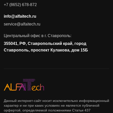
Поставка продуктов для резервного копирования данных
+7 (8652) 678-872
Аудит и консалтинг
info@alfaitech.ru
Соответствие требованиям и стандартам
service@alfaitech.ru
Антивирусная защита
Контроль действий пользователей
Центральный офис в г. Ставрополь:
Управление доступом
355041, РФ, Ставропольский край, город
Сетевая безопасность
Ставрополь, проспект Кулакова, дом 15Б
Данный интернет-сайт носит исключительно информационный
характер и ни при каких условиях не является публичной
орфертой, определяемой положениями Статьи 437