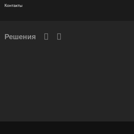
Контакты
Решения
Вычислительные массивы
Инфраструктурное ПО
Системы хранения данных
Инфраструктура серверных помещений