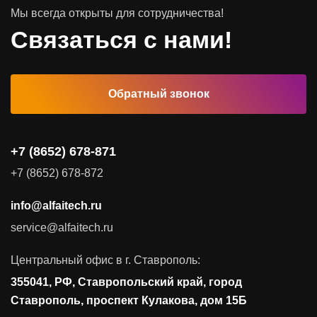
Мы всегда открыты для сотрудничества!
Программное обеспечение
Связаться с нами!
Автоматизированные рабочие места
Обратный звонок
Комплексные услуги
Видеоконференцсвязь
+7 (8652) 678-871
Поставка продуктов для резервного копирования данных
+7 (8652) 678-872
Аудит и консалтинг
info@alfaitech.ru
Соответствие требованиям и стандартам
service@alfaitech.ru
Антивирусная защита
Контроль действий пользователей
Центральный офис в г. Ставрополь:
Управление доступом
355041, РФ, Ставропольский край, город
Сетевая безопасность
Ставрополь, проспект Кулакова, дом 15Б