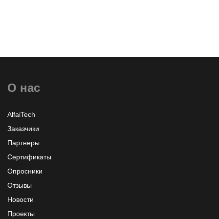
Системные Поставки сетевого Оборудования в
рамках проекта по Модернизации СКС в
СтавропольПромстройБанке
О нас
AlfaiTech
Заказчики
Партнеры
Сертификаты
Опросники
Отзывы
Новости
Проекты