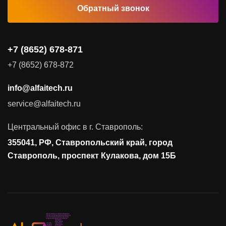
Обратный звонок
Комплексные услуги
Видеоконференцсвязь
+7 (8652) 678-871
Поставка продуктов для резервного копирования данных
+7 (8652) 678-872
Аудит и консалтинг
info@alfaitech.ru
Соответствие требованиям и стандартам
service@alfaitech.ru
Антивирусная защита
Контроль действий пользователей
Центральный офис в г. Ставрополь:
Управление доступом
355041, РФ, Ставропольский край, город
Сетевая безопасность
Ставрополь, проспект Кулакова, дом 15Б