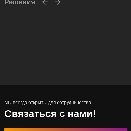
Решения
Вычислительные массивы
Инфраструктурное ПО
Системы хранения данных
Инфраструктура серверных помещений
Мы всегда открыты для сотрудничества!
Программное обеспечение
Связаться с нами!
Автоматизированные рабочие места